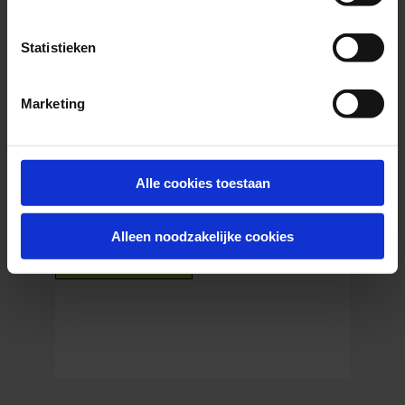
aandacht voor samenwerking en
transparante communicatie.
Statistieken
Ze werken dicht bij hun klanten en
vertrekken steeds vanuit de specifieke
Marketing
noden van elk gebouw en elke organisatie.
Met energie-efficiëntie en hernieuwbare
energie als speerpunten bouwt Wattson
mee aan een toekomst waarin gebouwen
Alle cookies toestaan
een actieve rol spelen in de
klimaattransitie.
Alleen noodzakelijke cookies
Ontdek Wattson