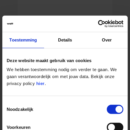
WATTSON OP WATT THE FIRMS
Toestemming
Details
Over
Wattson
maakt sinds 2016 gebouwen
Deze website maakt gebruik van cookies
energiezuiniger en futureproof
. Als
Energy
We hebben toestemming nodig om verder te gaan. We
Service Company
(ESCO) realiseert Wattson
gaan verantwoordelijk om met jouw data. Bekijk onze
duurzame energiebesparingen in een brede
privacy policy
hier
.
waaier aan gebouwen, waaronder
woonzorgcentra, scholen, cultuurcentra,
gemeentelijke gebouwen en retailparken.
Toestemmingsselectie
Vandaag zijn ze actief op meer dan
250
Noodzakelijk
locaties
verspreid over heel België. Wattson
combineert advies, uitvoering en opvolging
Voorkeuren
in één geïntegreerde aanpak, met veel